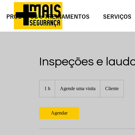
PRODUTOS e TREINAMENTOS
SERVIÇOS
Inspeções e laud
Agende
uma
1 h
1
Agende uma visita
Cliente
visita
Agendar