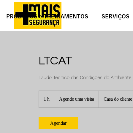
PRODUTOS e TREINAMENTOS
SERVIÇOS
LTCAT
Laudo Técnico das Condições do Ambiente 
Agende
uma
1 h
1
Agende uma visita
Casa do cliente
visita
Agendar